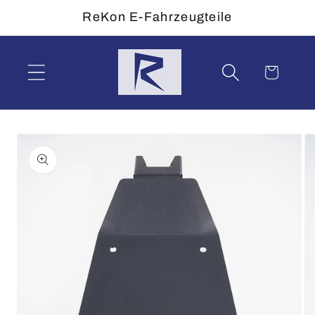
Direkt
ReKon E-Fahrzeugteile
zum
Inhalt
Warenkorb
duktinformationen
ingen