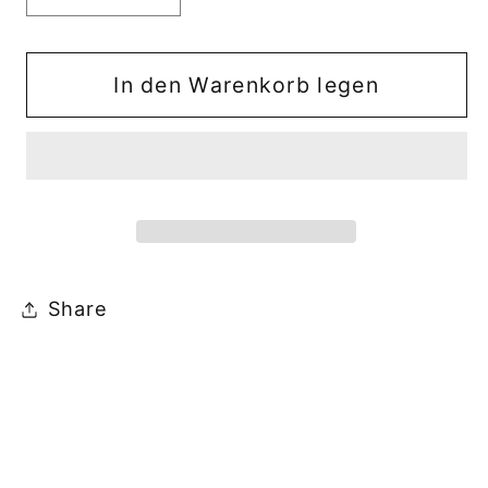
die
die
Menge
Menge
für
für
In den Warenkorb legen
Halter
Halter
Sitz
Sitz
MGS
MGS
Share