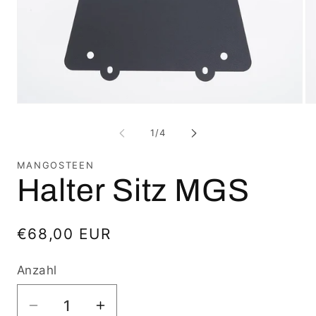
Medien
Me
1
2
in
in
von
1
/
4
Modal
Mo
öffnen
öf
MANGOSTEEN
Halter Sitz MGS
Normaler
€68,00 EUR
Preis
Anzahl
Verringere
Erhöhe