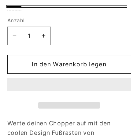
Schwarz
Chrom
matt
Anzahl
Verringere
Erhöhe
die
die
Menge
Menge
für
für
In den Warenkorb legen
Design
Design
Fußrasten
Fußrasten
MGS
MGS
Werte deinen Chopper auf mit den
coolen Design Fußrasten von