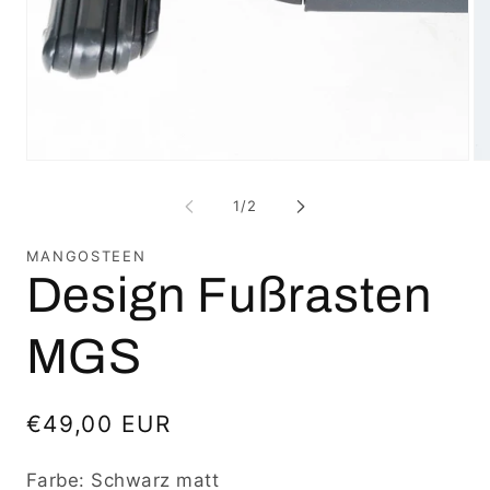
Medien
Me
1
2
in
in
von
1
/
2
Modal
Mo
öffnen
öf
MANGOSTEEN
Design Fußrasten
MGS
Normaler
€49,00 EUR
Preis
Farbe:
Schwarz matt