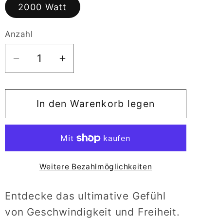
2000 Watt
Anzahl
Verringere
Erhöhe
die
die
Menge
Menge
für
für
In den Warenkorb legen
Bürstenloser-
Bürstenloser-
Radnabenmotor
Radnabenmotor
MGS
MGS
Weitere Bezahlmöglichkeiten
Entdecke das ultimative Gefühl
von Geschwindigkeit und Freiheit.