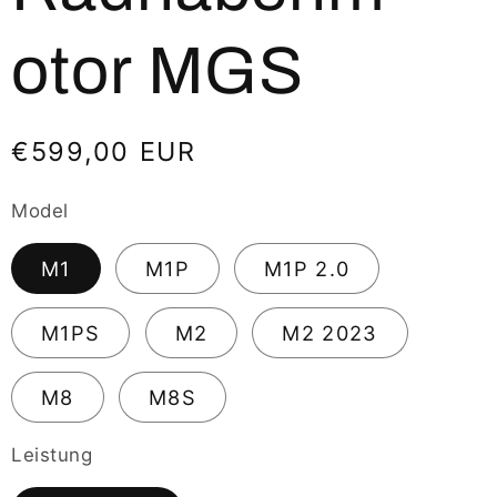
otor MGS
Normaler
€599,00 EUR
Preis
Model
M1
M1P
M1P 2.0
M1PS
M2
M2 2023
M8
M8S
Leistung