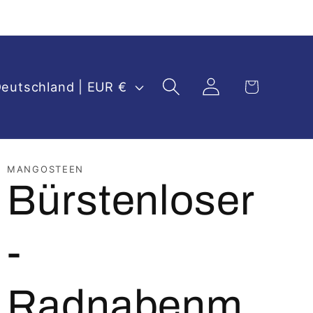
Einloggen
Warenkorb
Deutschland | EUR €
MANGOSTEEN
Bürstenloser
-
Radnabenm