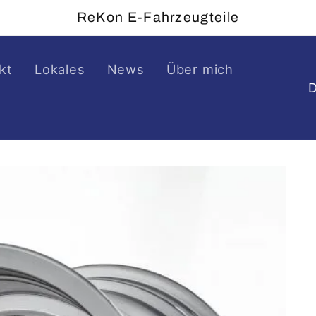
ReKon E-Fahrzeugteile
kt
Lokales
News
Über mich
L
a
n
d
/
R
e
g