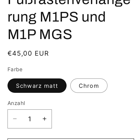
rung M1PS und
M1P MGS
Normaler
€45,00 EUR
Preis
Farbe
Schwarz matt
Chrom
Anzahl
Verringere
Erhöhe
die
die
Menge
Menge