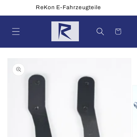
Direkt
ReKon E-Fahrzeugteile
zum
Inhalt
Warenkorb
duktinformationen
ingen