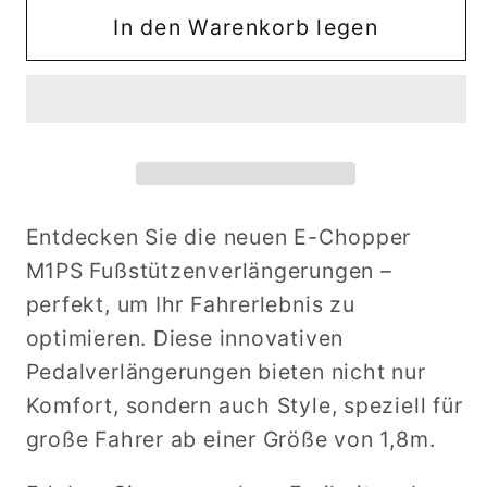
für
für
In den Warenkorb legen
Fußrastenverlängerung
Fußrastenverlängerung
M1PS
M1PS
und
und
M1P
M1P
MGS
MGS
Entdecken Sie die neuen E-Chopper
M1PS Fußstützenverlängerungen –
perfekt, um Ihr Fahrerlebnis zu
optimieren. Diese innovativen
Pedalverlängerungen bieten nicht nur
Komfort, sondern auch Style, speziell für
große Fahrer ab einer Größe von 1,8m.