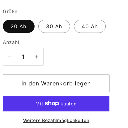
Preis
Größe
20 Ah
30 Ah
40 Ah
Anzahl
Verringere
Erhöhe
die
die
Menge
Menge
für
für
In den Warenkorb legen
Akku
Akku
M2
M2
MGS
MGS
Weitere Bezahlmöglichkeiten