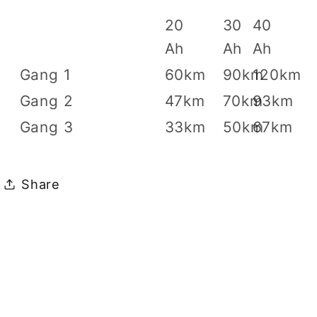
20
30
40
Ah
Ah
Ah
Gang 1
60km
90km
120km
Gang 2
47km
70km
93km
Gang 3
33km
50km
67km
Share