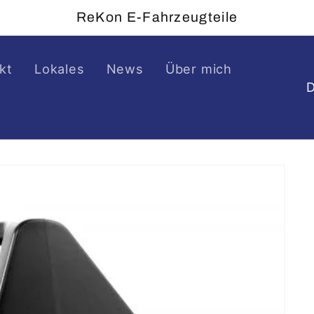
ReKon E-Fahrzeugteile
kt
Lokales
News
Über mich
L
a
n
d
/
R
e
g